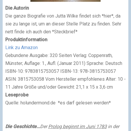
Die Autorin
Die
ganze Biografie von Jutta Wilke findet sich
*hier*
, da
sie zu lange ist, um an dieser Stelle Platz zu finden.
Sehr
nett finde ich auch den
*Steckbrief*
Produktinformation
Link zu Amazon
Gebundene Ausgabe: 320 Seiten
Verlag: Coppenrath,
Münster; Auflage: 1., Aufl. (Januar 2011)
Sprache: Deutsch
ISBN-10: 9783815753057
ISBN-13: 978-3815753057
ASIN: 3815753058
Vom Hersteller empfohlenes Alter: 10 -
11 Jahre
Größe und/oder Gewicht: 21,1 x 15 x 3,6 cm
Leseprobe
Quelle: holundermond.de
*es darf gelesen werden*
Die Geschichte...
Der
Prolog beginnt im Juni 1783
in der