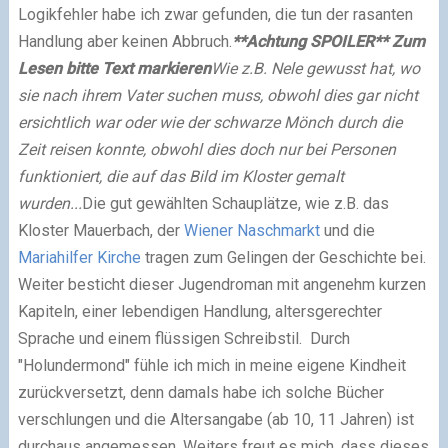
Logikfehler habe ich zwar gefunden, die tun der rasanten
Handlung aber keinen Abbruch.
**Achtung SPOILER** Zum
Lesen bitte Text markieren
Wie z.B. Nele gewusst hat, wo
sie nach ihrem Vater suchen muss, obwohl dies gar nicht
ersichtlich war oder wie der schwarze Mönch durch die
Zeit reisen konnte, obwohl dies doch nur bei Personen
funktioniert, die auf das Bild im Kloster gemalt
wurden...
Die gut gewählten Schauplätze, wie z.B. das
Kloster
Mauerbach
, der
Wiener Naschmarkt
und die
Mariahilfer Kirche
tragen zum Gelingen der Geschichte bei.
Weiter besticht dieser Jugendroman mit angenehm kurzen
Kapiteln, einer lebendigen Handlung, altersgerechter
Sprache und einem flüssigen
Schreibstil
.
Durch
"Holundermond" fühle ich mich in meine eigene Kindheit
zurückversetzt, denn damals habe ich solche Bücher
verschlungen und die Altersangabe (ab 10, 11 Jahren) ist
durchaus angemessen. Weiters freut es mich, dass dieses