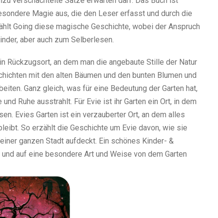
allzu verschachtelte Sätze erwarten darf. Das Buch ist
esondere Magie aus, die den Leser erfasst und durch die
rzählt Going diese magische Geschichte, wobei der Anspruch
inder, aber auch zum Selberlesen.
n Rückzugsort, an dem man die angebaute Stille der Natur
chichten mit den alten Bäumen und den bunten Blumen und
beiten. Ganz gleich, was für eine Bedeutung der Garten hat,
nd Ruhe ausstrahlt. Für Evie ist ihr Garten ein Ort, in dem
sen. Evies Garten ist ein verzauberter Ort, an dem alles
leibt. So erzählt die Geschichte um Evie davon, wie sie
einer ganzen Stadt aufdeckt. Ein schönes Kinder- &
g und auf eine besondere Art und Weise von dem Garten