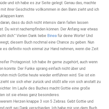
de und ich habe es zur Seite gelegt. Genau das, machte
ie mit ihrer Geschichte vollkommen in den Bann zieht und ich
uklappen kann.
 daran, dass du dich nicht intensiv darin fallen lassen
asst. Du wirst nachempfinden können. Der Anfang war etwas
ucht dich." Vielen Dank liebe
Binea
für deine Worte! Und
ewegt, diesem Buch nochmal eine Chance zu geben. Nun
e es definitiv noch einmal zur Hand nehmen, wenn die Zeit
 reifer Protagonist. Ich habe ihr gerne zugehört, auch wenn
ren konnte. Der Funke sprang einfach nicht über und
in mich Gottie heute wieder entführen wird. Sie ist ein
ieht sie sich eher zurück und stößt alle von sich anstatt zu
leichter. Im Laufe des Buches macht Gottie eine große
ten ist sie etwas ganz besonderes.
hwerem Herzen knappe 3 von 5 Zebras. Gebt Gottie und
d gott sei Dank verschieden. Ich habe mir von dem Buch