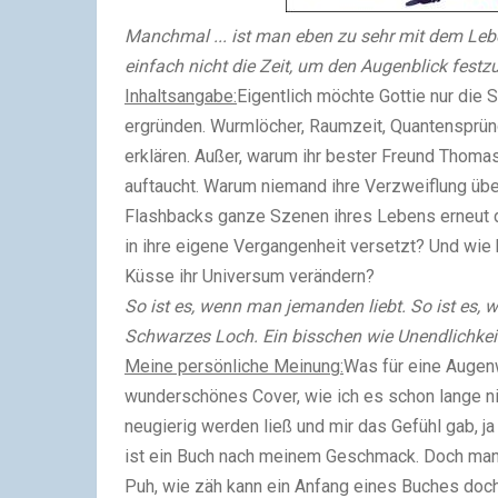
Manchmal ... ist man eben zu sehr mit dem Leb
einfach nicht die Zeit, um den Augenblick festzu
Inhaltsangabe:
Eigentlich möchte Gottie nur die
ergründen. Wurmlöcher, Raumzeit, Quantensprünge
erklären. Außer, warum ihr bester Freund Thoma
auftaucht. Warum niemand ihre Verzweiflung übe
Flashbacks ganze Szenen ihres Lebens erneut dur
in ihre eigene Vergangenheit versetzt? Und wie
Küsse ihr Universum verändern?
So ist es, wenn man jemanden liebt. So ist es, 
Schwarzes Loch. Ein bisschen wie Unendlichkeit
Meine persönliche Meinung:
Was für eine Augenw
wunderschönes Cover, wie ich es schon lange ni
neugierig werden ließ und mir das Gefühl gab, j
ist ein Buch nach meinem Geschmack. Doch manc
Puh, wie zäh kann ein Anfang eines Buches doch