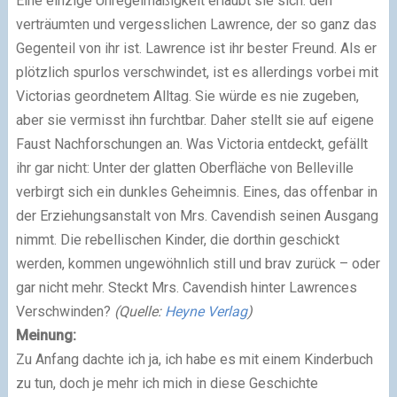
Eine einzige Unregelmäßigkeit erlaubt sie sich: den
verträumten und vergesslichen Lawrence, der so ganz das
Gegenteil von ihr ist. Lawrence ist ihr bester Freund. Als er
plötzlich spurlos verschwindet, ist es allerdings vorbei mit
Victorias geordnetem Alltag. Sie würde es nie zugeben,
aber sie vermisst ihn furchtbar. Daher stellt sie auf eigene
Faust Nachforschungen an. Was Victoria entdeckt, gefällt
ihr gar nicht: Unter der glatten Oberfläche von Belleville
verbirgt sich ein dunkles Geheimnis. Eines, das offenbar in
der Erziehungsanstalt von Mrs. Cavendish seinen Ausgang
nimmt. Die rebellischen Kinder, die dorthin geschickt
werden, kommen ungewöhnlich still und brav zurück – oder
gar nicht mehr. Steckt Mrs. Cavendish hinter Lawrences
Verschwinden?
(Quelle:
Heyne Verlag
)
Meinung:
Zu Anfang dachte ich ja, ich habe es mit einem Kinderbuch
zu tun, doch je mehr ich mich in diese Geschichte