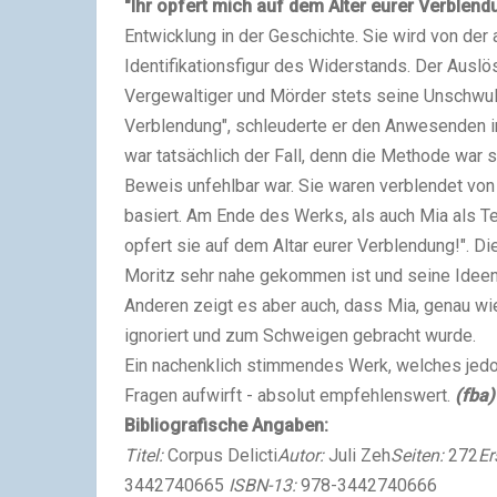
"Ihr opfert mich auf dem Alter eurer Verblend
Entwicklung in der Geschichte. Sie wird von d
Identifikationsfigur des Widerstands. Der Auslöse
Vergewaltiger und Mörder stets seine Unschwuld 
Verblendung", schleuderte er den Anwesenden im
war tatsächlich der Fall, denn die Methode war 
Beweis unfehlbar war. Sie waren verblendet von
basiert. Am Ende des Werks, als auch Mia als Terr
opfert sie auf dem Altar eurer Verblendung!". D
Moritz sehr nahe gekommen ist und seine Ideen we
Anderen zeigt es aber auch, dass Mia, genau wi
ignoriert und zum Schweigen gebracht wurde.
Ein nachenklich stimmendes Werk, welches jedo
Fragen aufwirft - absolut empfehlenswert.
(fba)
Bibliografische Angaben:
Titel:
Corpus Delicti
Autor:
Juli Zeh
Seiten:
272
Er
3442740665
ISBN-13:
978-3442740666