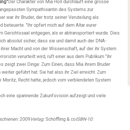
ung"
Der Charakter von Mia Holl durchläuft eine grosse
er angepassten Sympathisantin des Systems zur
r war ihr Bruder, der trotz seiner Veruteilung als
beteuerte. "Ihr opfert mich auf dem Altar eurer
 Gerichtssaal entgegen, als er abtransportiert wurde. Dies
sich absolut sicher, dass sie und damit auch der DNA-
 ihrer Macht und von der Wissenschaft, auf der ihr System
oristin verurteilt wird, ruft einer aus dem Publikum "ihr
ies zeigt zwei Dinge: Zum Einen, dass Mia ihrem Bruder
iter geführt hat. Sie hat also ihr Ziel erreicht. Zum
e Moritz, Recht hatte, jedoch vom verblendeten System
ch eine spannende Zukunfsvision aufzeigt und viele
schienen:
2009
Verlag:
Schöffling & co
ISBN-10: