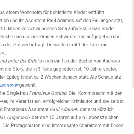
 aus einem Wohnheim für behinderte Kinder entführt
tlob und ihr Assistent Paul Adamek auf den Fall angesetzt,
or 10 Jahren verschwundenen Sina aufweist. Sinas Bruder
ie Suche nach seiner kleinen Schwester nie aufgegeben und
 der Polizei befragt. Derweilen treibt der Täter ein
n...
und unter der Erde"
bin ich ein Fan der Bücher von Andreas
e Story, die in 3 Teile gegliedert ist, 10 Jahre später.
r Epilog findet ca. 2 Wochen danach statt. Als
Schauplatz
Hannover
gewählt.
he Singlefrau
Franziska Gottlob
. Die Kommissarin mit den
er, ihr Vater ist ein erfolgreicher Krimiautor und sie selbst
ind Franziskas Assistent
Paul Adamek
, der erst kürzlich
ax Ungemach
, der seit 10 Jahren auf ein Lebenszeichen
. Die
Protagonisten
sind interessante Charaktere mit Ecken
.