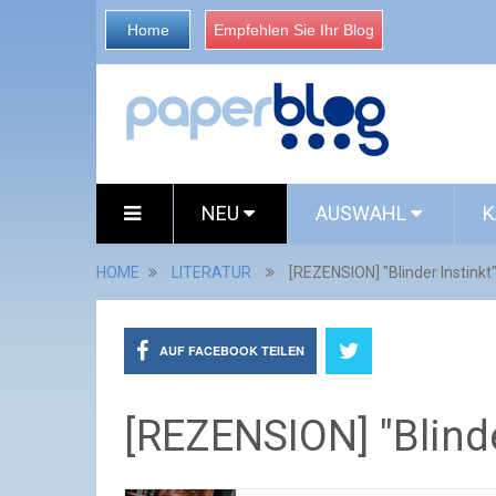
Home
Empfehlen Sie Ihr Blog
NEU
AUSWAHL
K
HOME
LITERATUR
[REZENSION] "Blinder Instinkt
AUF FACEBOOK TEILEN
[REZENSION] "Blinde