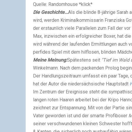
Quelle: Randomhouse *klick*
Die Geschichte...
Als die blinde 8-jährige Sarah
wird, werden Kriminalkommissarin Franziska Got
der erstaunlich viele Parallelen zum Fall der v
Max, inzwischen ein erfolgreicher Boxer, hat d
wird während der laufenden Ermittlungen auch von
perfides Spiel mit dem hilflosen, blinden Mädche
Meine Meinung:
Spätestens seit
"Tief im Wald 
Winkelmann. Nach dem packenden Prolog beginnt di
Der Handlungszeitraum umfasst ein paar Tage, de
hat der Autor die niedersächsische Hauptstadt
Im Zentrum der Ereignisse steht die sympathisc
langen roten Haaren arbeitet bei der Kripo Hannov
zeichnet zur Entspannung. Mit von der Partie s
Vater geworden ist und der smarte Profiboxer
M
seiner verschwundenen kleinen Schwester hofft
& Kanten, die sicherlich noch ausbaufähig wären