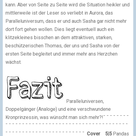
kann. Aber von Seite zu Seite wird die Situation heikler und
mittlerweile ist der Leser so verliebt in Aurora, das
Paralleluniversum, dass er und auch Sasha gar nicht mehr
dort fort gehen wollen. Dies liegt eventuell auch ein
klitzekleines bisschen an dem attraktiven, starken,
beschützerischen Thomas, der uns und Sasha von der
ersten Seite begleitet und immer mehr ans Herzchen
wächst.
Paralleluniversen,
Doppelgänger (Analoge) und eine verschwundene
Kronprinzessin, was wünscht man sich mehr?!
¯ ¯ ¯ ¯ ¯ ¯ ¯ ¯
¯ ¯ ¯ ¯ ¯ ¯ ¯ ¯ ¯ ¯ ¯ ¯ ¯ ¯ ¯ ¯ ¯ ¯ ¯ ¯ ¯ ¯ ¯ ¯ ¯ ¯ ¯ ¯ ¯ ¯ ¯ ¯ ¯ ¯ ¯ ¯ ¯
¯ ¯ ¯ ¯ ¯ ¯ ¯ ¯ ¯ ¯ ¯ ¯ ¯ ¯ ¯ ¯ ¯ ¯ ¯ ¯ ¯ ¯ ¯ ¯
Cover
5|5
Pandas