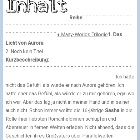
Reihe
¯ ¯ ¯ ¯ ¯ ¯ ¯ ¯ ¯ ¯ ¯ ¯ ¯ ¯ ¯
¯ ¯ ¯ ¯ ¯ ¯ ¯ ¯ ¯ ¯ ¯ ¯ ¯ ¯ ¯ ¯ ¯ ¯ ¯ ¯ ¯ ¯ ¯ ¯ ¯ ¯ ¯ ¯ ¯ ¯ ¯ ¯ ¯ ¯ ¯ ¯ ¯
¯ ¯ ¯ ¯ ¯ ¯ ¯ ¯ ¯ ¯ ¯ ¯ ¯ ¯ ¯
♦ Many-Worlds Trilogie
1.
Das
Licht von Aurora
2. Noch kein Titel
Kurzbeschreibung:
¯ ¯ ¯ ¯ ¯ ¯ ¯ ¯ ¯ ¯ ¯ ¯ ¯ ¯ ¯ ¯ ¯ ¯ ¯ ¯ ¯ ¯ ¯ ¯ ¯ ¯ ¯ ¯ ¯ ¯ ¯ ¯ ¯ ¯ ¯ ¯ ¯
¯ ¯ ¯ ¯ ¯ ¯ ¯ ¯ ¯ ¯ ¯ ¯ ¯ ¯ ¯ ¯ ¯ ¯ ¯ ¯ ¯ ¯ ¯ ¯ ¯ ¯ ¯ ¯ ¯ ¯ ¯ ¯
Ich hatte
nicht das Gefühl, als würde er nach Aurora gehören. Ich
hatte eher das Gefühl, als würde er zu mir gehören, egal wo
ich war. Aber das lag ja nicht in meiner Hand und in seiner
auch nicht. Schon immer wollte die 16-jährige
Sasha
in die
Rolle ihrer liebsten Romanheldinnen schlüpfen und
Abenteuer in fernen Welten erleben. Nicht ahnend, dass die
Geschichten ihres Großvaters über Parallelwelten