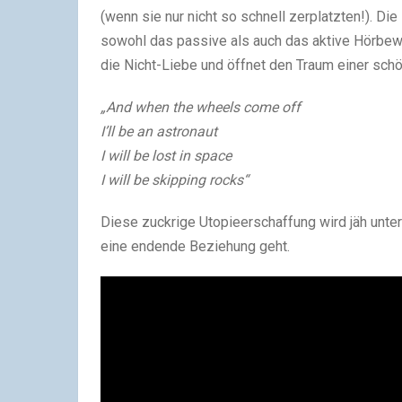
(wenn sie nur nicht so schnell zerplatzten!). Di
sowohl das passive als auch das aktive Hörbe
die Nicht-Liebe und öffnet den Traum einer schö
„And when the wheels come off
I’ll be an astronaut
I will be lost in space
I will be skipping rocks“
Diese zuckrige Utopieerschaffung wird jäh unte
eine endende Beziehung geht.