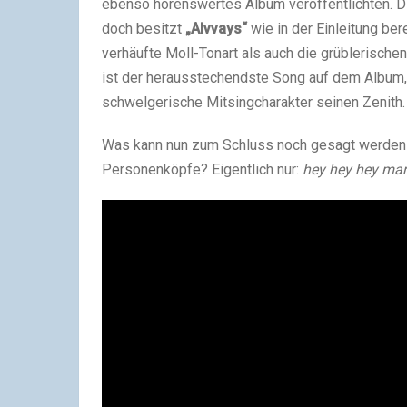
ebenso hörenswertes Album veröffentlichten. Die
doch besitzt
„Alvvays“
wie in der Einleitung ber
verhäufte Moll-Tonart als auch die grüblerische
ist der herausstechendste Song auf dem Album, d
schwelgerische Mitsingcharakter seinen Zenith.
Was kann nun zum Schluss noch gesagt werden 
Personenköpfe? Eigentlich nur:
hey hey hey mar