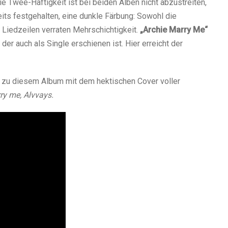
 Twee-Haftigkeit ist bei beiden Alben nicht abzustreiten,
eits festgehalten, eine dunkle Färbung: Sowohl die
n Liedzeilen verraten Mehrschichtigkeit.
„Archie Marry Me“
er auch als Single erschienen ist. Hier erreicht der
zu diesem Album mit dem hektischen Cover voller
ry me, Alvvays.