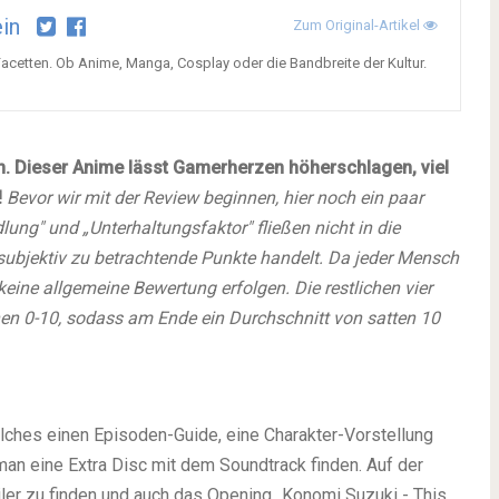
in
Zum Original-Artikel
Facetten. Ob Anime, Manga, Cosplay oder die Bandbreite der Kultur.
en. Dieser Anime lässt Gamerherzen höherschlagen, viel
!
Bevor wir mit der Review beginnen, hier noch ein paar
ung" und „Unterhaltungsfaktor" fließen nicht in die
subjektiv zu betrachtende Punkte handelt. Da jeder Mensch
 keine allgemeine Bewertung erfolgen.
Die restlichen vier
n 0-10, sodass am Ende ein Durchschnitt von satten 10
elches einen Episoden-Guide, eine Charakter-Vorstellung
man eine Extra Disc mit dem Soundtrack finden. Auf der
ler zu finden und auch das Opening „Konomi Suzuki - This