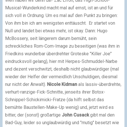
Wen haben wir denn da? Zac Efron, das High-School-
Musical-Wunderkind macht mal auf ernst, ist an und für
sich voll in Ordnung. Um es mal auf den Punkt zu bringen:
Von ihm bin ich am wenigsten enttäuscht. Er startet von
Null und landet bei etwas mehr, ist okay. Dann: Hugo
McBossery, seit längerem darum bemüht, sein
schreckliches Rom-Com-Image zu beseitigen (was ihm in
Friedkins wunderbar überdrehter Groteske "Killer Joe"
eindrucksvoll gelang), hier mit Herpes-Schmuddel-Narbe
und dezent verschwitzt, deshalb nicht glaubwürdiger (mal
wieder der Helfer der vermeidlich Unschuldigen, diesmal
nur nicht der Anwalt).
Nicole Kidman
als lassiv-überdrehte,
verhurt-ranzige-Fick-Schnitte, jenseits ihrer Botox-
Schnippel-Schickimicki-Fratze (da hilft selbst das
bemühte Baustellen-Make-Up wenig) und, jetzt wird es
bitter, der (sonst) großartige
John Cusack
gibt mal den
Bad-Guy, leider so unglaubwürdig und "mutig" besetzt wie