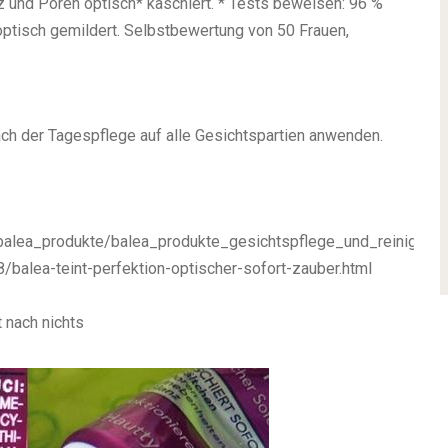
z und Poren optisch* kaschiert.
* Tests beweisen: 96 %
ptisch gemildert. Selbstbewertung von 50 Frauen,
ach der Tagespflege auf alle Gesichtspartien anwenden.
lea_produkte/balea_produkte_gesichtspflege_und_reinigung/
/balea-teint-perfektion-optischer-sofort-zauber.html
t nach nichts