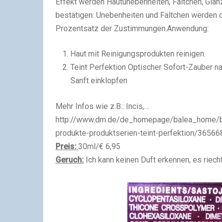
Effekt werden Hautunebenheiten, Fältchen, Glan
bestätigen: Unebenheiten und Fältchen werden o
Prozentsatz der Zustimmungen.
Anwendung:
Haut mit Reinigungsprodukten reinigen.
Teint Perfektion Optischer Sofort-Zauber n
Sanft einklopfen
Mehr Infos wie z.B.: Incis,…
http://www.dm.de/de_homepage/balea_home/ba
produkte-produktserien-teint-perfektion/365668
Preis:
30ml/€ 6,95
Geruch:
Ich kann keinen Duft erkennen, es riech