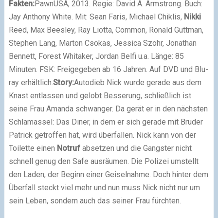
Fakten:
Pawn
USA, 2013. Regie: David A. Armstrong. Buch:
Jay Anthony White. Mit: Sean Faris, Michael Chiklis,
Nikki
Reed, Max Beesley, Ray Liotta, Common, Ronald Guttman,
Stephen Lang, Marton Csokas, Jessica Szohr, Jonathan
Bennett, Forest Whitaker, Jordan Belfi u.a. Länge: 85
Minuten. FSK: Freigegeben ab 16 Jahren. Auf DVD und Blu-
ray erhältlich.
Story:
Autodieb Nick wurde gerade aus dem
Knast entlassen und gelobt Besserung, schließlich ist
seine Frau Amanda schwanger. Da gerät er in den nächsten
Schlamassel: Das Diner, in dem er sich gerade mit Bruder
Patrick getroffen hat, wird überfallen. Nick kann von der
Toilette einen
Notruf
absetzen und die Gangster nicht
schnell genug den Safe ausräumen. Die Polizei umstellt
den Laden, der Beginn einer Geiselnahme. Doch hinter dem
Überfall steckt viel mehr und nun muss Nick nicht nur um
sein Leben, sondern auch das seiner Frau fürchten.