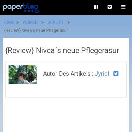
HOME
WOMEN
BEAUTY
{Review} Nivea´s neue Pflegerasur
{Review} Nivea´s neue Pflegerasur
Autor Des Artikels :
Jyriel