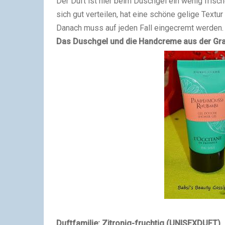
Der Duft ist hier beim Duschgel ein wenig frisc
sich gut verteilen, hat eine schöne gelige Textu
Danach muss auf jeden Fall eingecremt werden. 
Das Duschgel und die Handcreme aus der Grap
Duftfamilie: Zitronig-fruchtig (UNISEXDUFT)