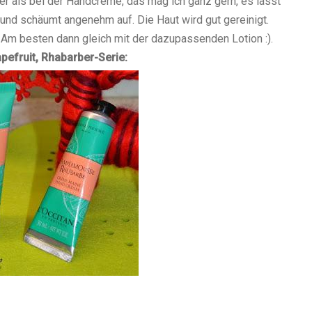
her als bei der Handcreme, das mag ich ganz gern, es lässt
r und schäumt angenehm auf. Die Haut wird gut gereinigt.
Am besten dann gleich mit der dazupassenden Lotion :).
efruit, Rhabarber-Serie: