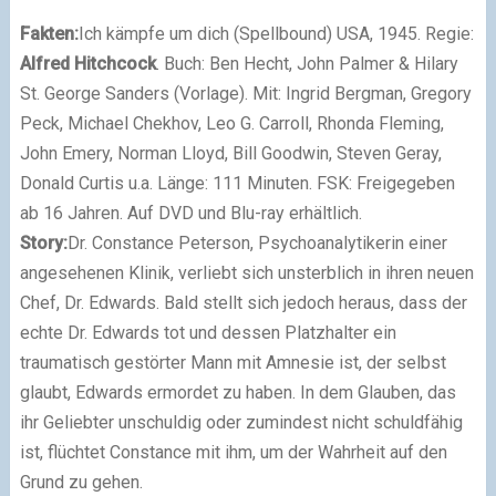
Fakten:
Ich kämpfe um dich (Spellbound)
USA, 1945. Regie:
Alfred Hitchcock
. Buch: Ben Hecht, John Palmer & Hilary
St. George Sanders (Vorlage). Mit: Ingrid Bergman, Gregory
Peck, Michael Chekhov, Leo G. Carroll, Rhonda Fleming,
John Emery, Norman Lloyd, Bill Goodwin, Steven Geray,
Donald Curtis u.a. Länge: 111 Minuten. FSK: Freigegeben
ab 16 Jahren. Auf DVD und Blu-ray erhältlich.
Story:
Dr. Constance Peterson, Psychoanalytikerin einer
angesehenen Klinik, verliebt sich unsterblich in ihren neuen
Chef, Dr. Edwards. Bald stellt sich jedoch heraus, dass der
echte Dr. Edwards tot und dessen Platzhalter ein
traumatisch gestörter Mann mit Amnesie ist, der selbst
glaubt, Edwards ermordet zu haben. In dem Glauben, das
ihr Geliebter unschuldig oder zumindest nicht schuldfähig
ist, flüchtet Constance mit ihm, um der Wahrheit auf den
Grund zu gehen.