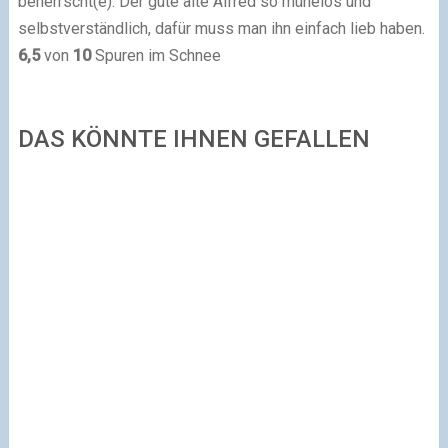
beherrscht(e). Der gute alte Alfred so mühelos und
selbstverständlich, dafür muss man ihn einfach lieb haben.
6,5
von
10
Spuren im Schnee
DAS KÖNNTE IHNEN GEFALLEN