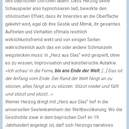
des bayrischen Dörfchen lauern. Dass Herzog seine
Schauspieler also hypnotisieren ließ, bewirkte den
stilistischen Effekt, dass ihr Innerstes an die Oberfläche
gekehrt wird, egal ob ihre Gestik und Mimik, ihr gesamtes
Auftreten und Verhalten oftmals reichlich
wirklichkeitsfremd wirkt und von einigen Seiten
wahrscheinlich auch das ein oder andere Schmunzeln
wegstecken muss: In „Herz aus Glas“ wird gespielt, ohne
es zu wissen; Improvisation und künstlerische Autarkie.
»Ich schau' in die Ferne,
bis ans Ende der Welt
. […] Das ist
der Anfang vom Ende. Der Rand der Welt fängt an zu
stürzen, alles fängt an zu stürzen. Stürzt nieder und fällt
und stürzt und stürzt...«
Werner Herzog dringt mit „Herz aus Glas“ tief in die
universellen Seelenkammern der Weltbevölkerung. Wo die
Geschichte zwar in dem bayrischen Dorf im 19.
Jahrhundert angelegt ist, darf sich Herzogs narratives