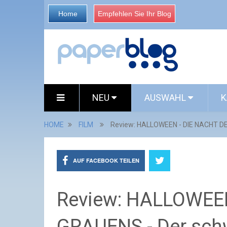
Home
Empfehlen Sie Ihr Blog
NEU
AUSWAHL
K
HOME
FILM
Review: HALLOWEEN - DIE NACHT D
AUF FACEBOOK TEILEN
Review: HALLOWEEN
GRAUENS - Der sc