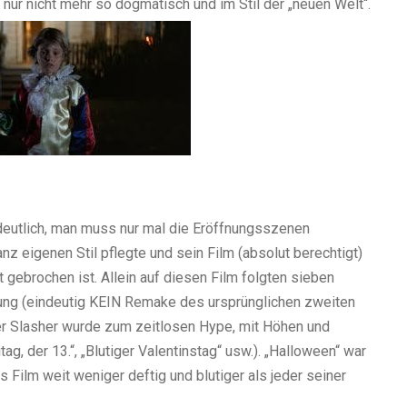
t nur nicht mehr so dogmatisch und im Stil der „neuen Welt“.
 deutlich, man muss nur mal die Eröffnungsszenen
nz eigenen Stil pflegte und sein Film (absolut berechtigt)
t gebrochen ist. Allein auf diesen Film folgten sieben
ung (eindeutig KEIN Remake des ursprünglichen zweiten
 Der Slasher wurde zum zeitlosen Hype, mit Höhen und
itag, der 13.“, „Blutiger Valentinstag“ usw.). „Halloween“ war
s Film weit weniger deftig und blutiger als jeder seiner