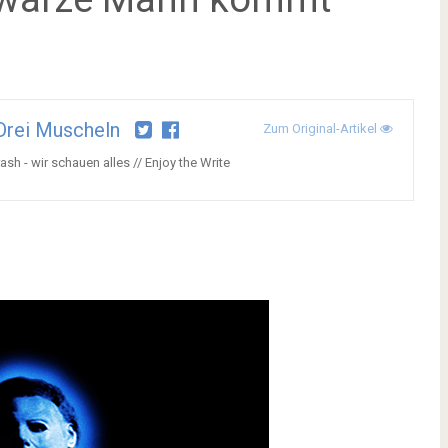
Drei Muscheln
Zum Original-Artikel
ash - wir schauen alles // Enjoy the Write