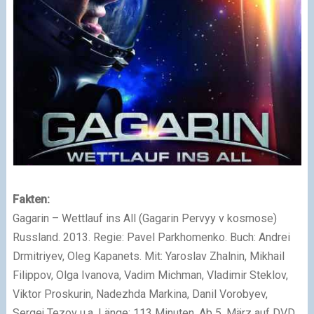
Fakten:
Gagarin – Wettlauf ins All (Gagarin Pervyy v kosmose)
Russland. 2013. Regie: Pavel Parkhomenko. Buch: Andrei
Drmitriyev, Oleg Kapanets. Mit: Yaroslav Zhalnin, Mikhail
Filippov, Olga Ivanova, Vadim Michman, Vladimir Steklov,
Viktor Proskurin, Nadezhda Markina, Danil Vorobyev,
Sergej Tezov u.a. Länge: 113 Minuten. Ab 5. März auf DVD