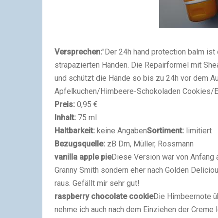
Versprechen:
"Der 24h hand protection balm ist
strapazierten Händen. Die Repairformel mit She
und schützt die Hände so bis zu 24h vor dem Aus
Apfelkuchen/Himbeere-Schokoladen Cookies/
Preis:
0,95 €
Inhalt:
75 ml
Haltbarkeit:
keine Angaben
Sortiment:
limitiert
Bezugsquelle:
zB Dm, Müller, Rossmann
vanilla apple pie
Diese Version war von Anfang an
Granny Smith sondern eher nach Golden Deliciou
raus. Gefällt mir sehr gut!
raspberry chocolate cookie
Die Himbeernote ü
nehme ich auch nach dem Einziehen der Creme lei