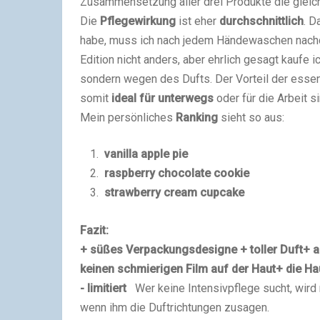
Zusammensetzung aller drei Produkte die gleiche
Die
Pflegewirkung
ist eher
durchschnittlich
. D
habe, muss ich nach jedem Händewaschen nachc
Edition nicht anders, aber ehrlich gesagt kaufe 
sondern wegen des Dufts. Der Vorteil der esse
somit
ideal für unterwegs
oder für die Arbeit si
Mein persönliches
Ranking
sieht so aus:
vanilla apple pie
raspberry chocolate cookie
strawberry cream cupcake
Fazit:
+ süßes Verpackungsdesigne
+ toller Duft
+ 
keinen schmierigen Film auf der Haut
+ die Ha
- limitiert
Wer keine Intensivpflege sucht, wird 
wenn ihm die Duftrichtungen zusagen.