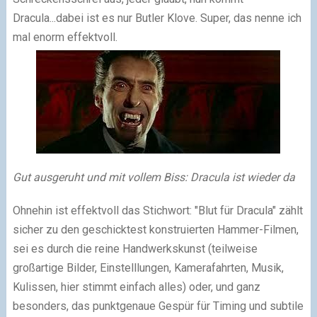
Dracula...dabei ist es nur Butler Klove. Super, das nenne ich
mal enorm effektvoll.
Gut ausgeruht und mit vollem Biss: Dracula ist wieder da
Ohnehin ist effektvoll das Stichwort: "Blut für Dracula" zählt
sicher zu den geschicktest konstruierten Hammer-Filmen,
sei es durch die reine Handwerkskunst (teilweise
großartige Bilder, Einstelllungen, Kamerafahrten, Musik,
Kulissen, hier stimmt einfach alles) oder, und ganz
besonders, das punktgenaue Gespür für Timing und subtile