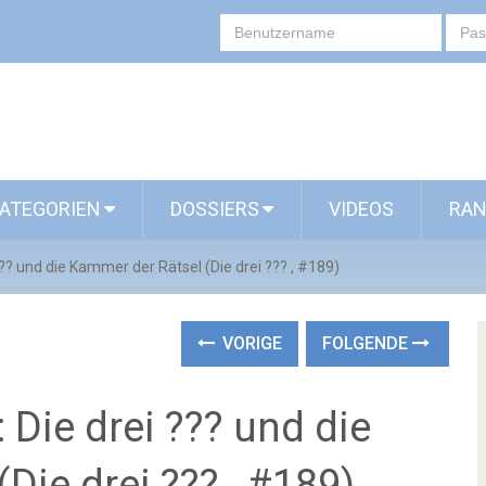
ATEGORIEN
DOSSIERS
VIDEOS
RAN
??? und die Kammer der Rätsel (Die drei ??? , #189)
VORIGE
FOLGENDE
 Die drei ??? und die
Die drei ??? , #189)