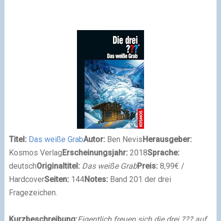
Titel:
Das weiße Grab
Autor:
Ben Nevis
Herausgeber:
Kosmos Verlag
Erscheinungsjahr:
2018
Sprache:
deutsch
Originaltitel:
Das weiße Grab
Preis:
8,99€ /
Hardcover
Seiten:
144
Notes:
Band 201 der drei
Fragezeichen.
Kurzbeschreibung:
Eigentlich freuen sich die drei ??? auf