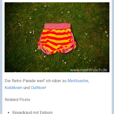
Die Retro-Parade werf ich rüber zu
Meitlisache
,
Kiddikram
und
OutNow
!
Related Posts
Ringelkleid mit Einhorn