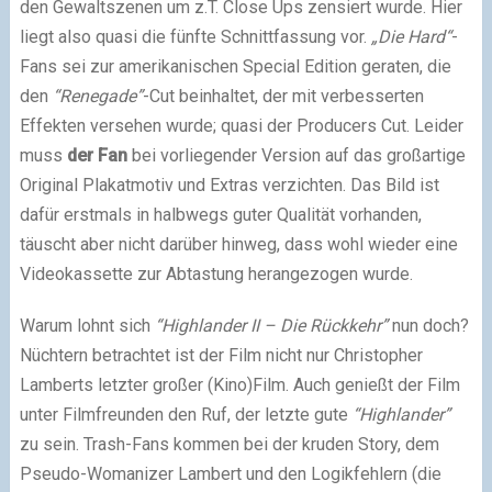
den Gewaltszenen um z.T. Close Ups zensiert wurde. Hier
liegt also quasi die fünfte Schnittfassung vor.
„Die Hard“
-
Fans sei zur amerikanischen Special Edition geraten, die
den
“Renegade”
-Cut beinhaltet, der mit verbesserten
Effekten versehen wurde; quasi der Producers Cut. Leider
muss
der Fan
bei vorliegender Version auf das großartige
Original Plakatmotiv und Extras verzichten. Das Bild ist
dafür erstmals in halbwegs guter Qualität vorhanden,
täuscht aber nicht darüber hinweg, dass wohl wieder eine
Videokassette zur Abtastung herangezogen wurde.
Warum lohnt sich
“Highlander II – Die Rückkehr”
nun doch?
Nüchtern betrachtet ist der Film nicht nur Christopher
Lamberts letzter großer (Kino)Film. Auch genießt der Film
unter Filmfreunden den Ruf, der letzte gute
“Highlander”
zu sein. Trash-Fans kommen bei der kruden Story, dem
Pseudo-Womanizer Lambert und den Logikfehlern (die