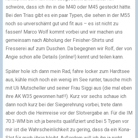
schwöre, dass ich ihn in die M40 oder M45 gesteckt hätte.
Bei den Trias gibt es ein paar Typen, die sehen in der M55
noch so unverschämt gut und fit aus – es ist nicht zu
fassen! Marco Wolf kommt vorbei und wir machen uns
gemeinsam nach Abholung der Finisher-Shirts und
Fresserei auf zum Duschen. Da begegnen wir Rolf, der von
Angie schon alle Details (online!) kennt und teilen kann.
Später hole ich dann mein Rad, fahre locker zum Hardtsee
aus, kühle mich noch ein wenig im See runter, tausche mich
mit Uli Mutscheller und seiner Frau Siggi aus (die mal eben
ihre AK W35 gewonnen hat!!). Kurz vor sechs schaue ich
dann noch kurz bei der Siegerehrung vorbei, trete dann
aber doch die Heimreise vor der Slotvergabe an. Für die IM
70.3-WM bin ich ja bereits qualifiziert und bei 5 Typen vor
mir ist die Wahrscheinlichkeit zu gering, dass da ein Kona-
Slot für mich übrig bleibt. Außerdem will ich ihn ja nicht