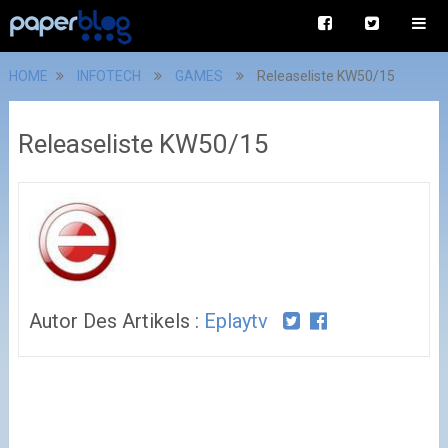
HOME
INFOTECH
GAMES
Releaseliste KW50/15
Releaseliste KW50/15
Autor Des Artikels :
Eplaytv