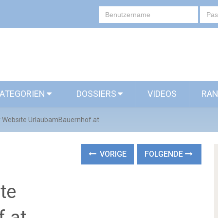
ATEGORIEN
DOSSIERS
VIDEOS
RAN
r Website UrlaubamBauernhof.at
VORIGE
FOLGENDE
te
.at