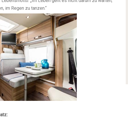
in Lebensmotto: „Im Leben geht es nicht darum zu warten,
n, im Regen zu tanzen.“
atz: