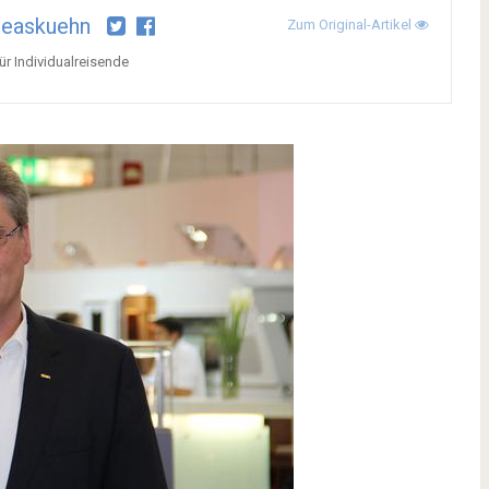
reaskuehn
Zum Original-Artikel
ür Individualreisende