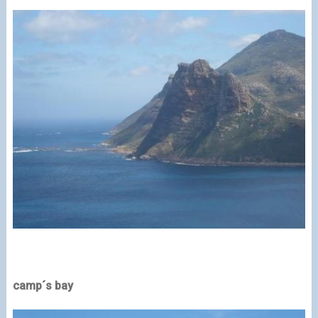
camp´s bay