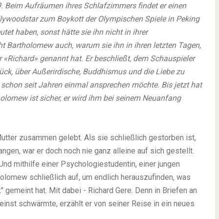
39. Beim Aufräumen ihres Schlafzimmers findet er einen
Hollywoodstar zum Boykott der Olympischen Spiele in Peking
et haben, sonst hätte sie ihn nicht in ihrer
 Bartholomew auch, warum sie ihn in ihren letzten Tagen,
r «Richard» genannt hat. Er beschließt, dem Schauspieler
ück, über Außerirdische, Buddhismus und die Liebe zu
r schon seit Jahren einmal ansprechen möchte. Bis jetzt hat
holomew ist sicher, er wird ihm bei seinem Neuanfang
utter zusammen gelebt. Als sie schließlich gestorben ist,
gen, war er doch noch nie ganz alleine auf sich gestellt.
 Und mithilfe einer Psychologiestudentin, einer jungen
holomew schließlich auf, um endlich herauszufinden, was
 gemeint hat. Mit dabei - Richard Gere. Denn in Briefen an
inst schwärmte, erzählt er von seiner Reise in ein neues