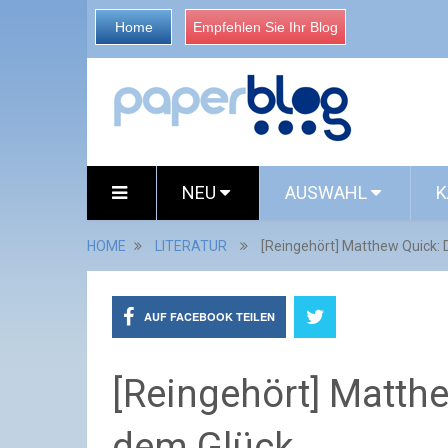
Home
Empfehlen Sie Ihr Blog
NEU
AUSWAHL
K
HOME
LITERATUR
[Reingehört] Matthew Quick: 
AUF FACEBOOK TEILEN
[Reingehört] Matthe
dem Glück