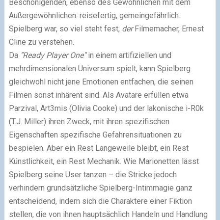
Beschönigenden, ebenso des Gewöhnlichen mit dem
Außergewöhnlichen: reisefertig, gemeingefährlich.
Spielberg war, so viel steht fest,
der
Filmemacher, Ernest
Cline zu verstehen.
Da
"Ready Player One"
in einem artifiziellen und
mehrdimensionalen Universum spielt, kann Spielberg
gleichwohl nicht jene Emotionen entfachen, die seinen
Filmen sonst inhärent sind. Als Avatare erfüllen etwa
Parzival, Art3mis (Olivia Cooke) und der lakonische i-R0k
(T.J. Miller) ihren Zweck, mit ihren spezifischen
Eigenschaften spezifische Gefahrensituationen zu
bespielen. Aber ein Rest Langeweile bleibt, ein Rest
Künstlichkeit, ein Rest Mechanik. Wie Marionetten lässt
Spielberg seine User tanzen – die Stricke jedoch
verhindern grundsätzliche Spielberg-Intimmagie ganz
entscheidend, indem sich die Charaktere einer Fiktion
stellen, die von ihnen hauptsächlich Handeln und Handlung