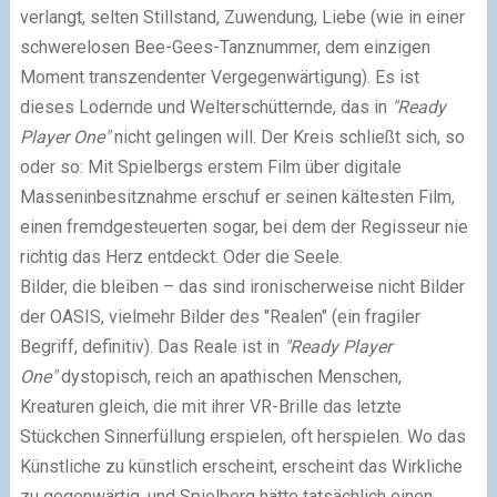
verlangt, selten Stillstand, Zuwendung, Liebe (wie in einer
schwerelosen Bee-Gees-Tanznummer, dem einzigen
Moment transzendenter Vergegenwärtigung). Es ist
dieses Lodernde und Welterschütternde, das in
"Ready
Player One"
nicht gelingen will. Der Kreis schließt sich, so
oder so: Mit Spielbergs erstem Film über digitale
Masseninbesitznahme erschuf er seinen kältesten Film,
einen fremdgesteuerten sogar, bei dem der Regisseur nie
richtig das Herz entdeckt. Oder die Seele.
Bilder, die bleiben – das sind ironischerweise nicht Bilder
der OASIS, vielmehr Bilder des "Realen" (ein fragiler
Begriff, definitiv). Das Reale ist in
"Ready Player
One"
dystopisch, reich an apathischen Menschen,
Kreaturen gleich, die mit ihrer VR-Brille das letzte
Stückchen Sinnerfüllung erspielen, oft herspielen. Wo das
Künstliche zu künstlich erscheint, erscheint das Wirkliche
zu gegenwärtig, und Spielberg hätte tatsächlich einen