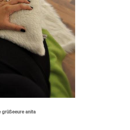
e grüße
eure anita