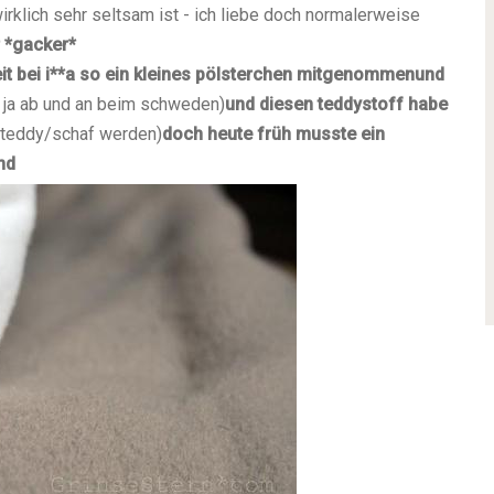
irklich sehr seltsam ist - ich liebe doch normalerweise
 *gacker*
eit bei i**a so ein kleines pölsterchen mitgenommen
und
n ja ab und an beim schweden)
und diesen teddystoff habe
n teddy/schaf werden)
doch heute früh musste ein
nd