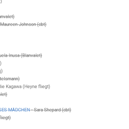
t)
anvalet)
 Maureen Johnson (cbt)
ela Inusa (Blanvalet)
)
j)
rtelsmann)
lie Kagawa (Heyne fliegt)
let)
ÖSES MÄDCHEN
- Sara Shepard (cbt)
liegt)