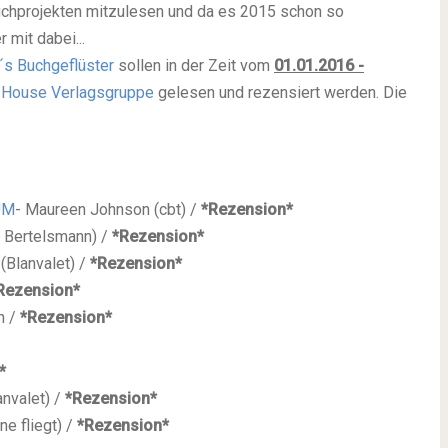
 Buchprojekten mitzulesen und da es 2015 schon so
 mit dabei...
´s Buchgeflüster
sollen in der Zeit vom
01.01.2016 -
House Verlagsgruppe
gelesen und rezensiert werden.
Die
UM
- Maureen Johnson (cbt)
/
*Rezension*
C. Bertelsmann)
/
*Rezension*
(Blanvalet) /
*Rezension*
Rezension*
h /
*Rezension*
*
anvalet) /
*Rezension*
e fliegt) /
*Rezension*