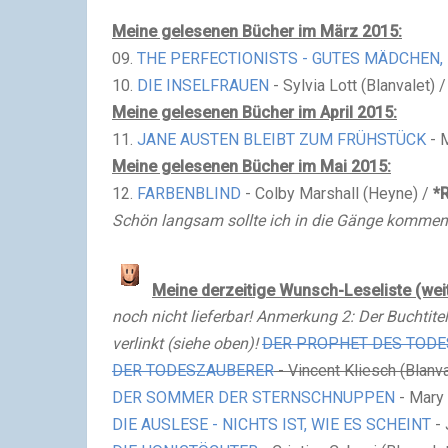
Meine gelesenen Bücher im März 2015:
09.
THE PERFECTIONISTS - GUTES MÄDCHEN
10.
DIE INSELFRAUEN
- Sylvia Lott (Blanvalet) /
Meine gelesenen Bücher im April 2015:
11.
JANE AUSTEN BLEIBT ZUM FRÜHSTÜCK
- 
Meine gelesenen Bücher im Mai 2015:
12.
FARBENBLIND
- Colby Marshall (Heyne) /
*
Schön langsam sollte ich in die Gänge kommen.
Meine derzeitige Wunsch-Leseliste
(wei
noch nicht lieferbar!
Anmerkung 2: Der Buchtitel
verlinkt (siehe oben)!
DER PROPHET DES TODE
DER TODESZAUBERER
- Vincent Kliesch (Blanva
DER SOMMER DER STERNSCHNUPPEN
- Mary 
DIE AUSLESE - NICHTS IST, WIE ES SCHEINT
- 