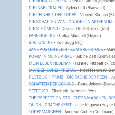
DIE HONIGTÖCHTER
- Cristina Caboni (Blanvale
DIE INSELFRAUEN
- Sylvia Lott (Blanvalet)
DIE REINHEIT DES TODES
- Vincent Kliesch (Bl
DIE
SCHATTEN VON LONDON - IN AETERNUM
-
DIE STRÖMUNG
- Cilla und Rolf
Björlind (btb)
FARBENBLIND
- Colby Marshall (Heyne)
GIRL ONLINE
- Zoe Sugg (cbj)
JANE AUSTEN BLEIBT ZUM FRÜHSTÜCK
- Manu
KOMM IN MEINE ARME
- Sabine Zett (Blanvalet
MEIN LEBEN NEBENAN
- Huntley Fitzpatrick (cb
MÖRDERISCHER FREITAG
- Nicci French (C. Be
PLÖTZLICH PRINZ - DIE RACHE DER FEEN
- Ju
SCHATTEN DER SCHULD
- Petra Johann (Blanva
SEEFEUER
- Elisabeth Herrmann (cbt)
THE PERFECTIONISTS - GUTES MÄDCHEN, B
TALON - DRACHENZEIT
- Julie Kagawa (Heyne f
TODESMÄRCHEN
- Andreas Gruber (Goldmann)