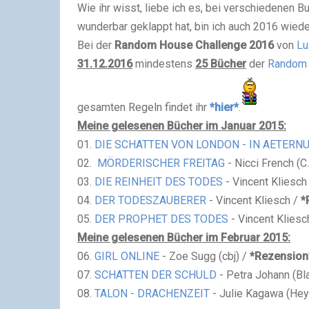
Wie ihr wisst, liebe ich es, bei verschiedenen
wunderbar geklappt hat, bin ich auch 2016 wieder
Bei der
Random House Challenge 2016
von
Lu
31.12.2016
mindestens
25 Bücher
der
Random 
gesamten Regeln findet ihr
*hier*
.
Meine gelesenen Bücher im Januar 2015:
01.
DIE
SCHATTEN VON LONDON - IN AETERN
02.
MÖRDERISCHER FREITAG
- Nicci French (
03.
DIE REINHEIT DES TODES
- Vincent Kliesch 
04.
DER TODESZAUBERER
- Vincent Kliesch /
*
05.
DER PROPHET DES TODES
- Vincent Kliesc
Meine gelesenen Bücher im Februar 2015:
06.
GIRL ONLINE
- Zoe Sugg (cbj) /
*Rezension
07.
SCHATTEN DER SCHULD
- Petra Johann (Bl
08.
TALON - DRACHENZEIT
- Julie Kagawa (Heyn