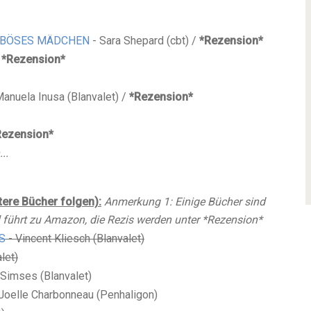
, BÖSES MÄDCHEN
- Sara Shepard (cbt) /
*Rezension*
*Rezension*
Manuela Inusa
(Blanvalet)
/
*Rezension*
Rezension*
..
tere Bücher folgen)
:
Anmerkung 1: Einige Bücher sind
 führt zu Amazon, die Rezis werden unter *Rezension*
S
- Vincent Kliesch (Blanvalet)
let)
Simses (Blanvalet)
Joelle Charbonneau (Penhaligon)