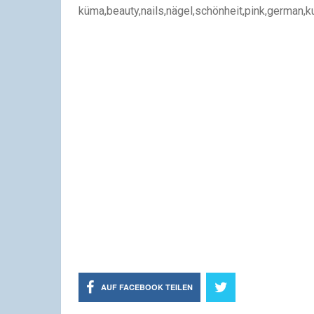
küma,beauty,nails,nägel,schönheit,pink,german,k
AUF FACEBOOK TEILEN