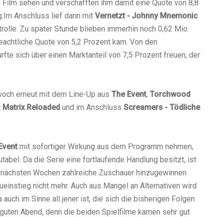
n Film sehen und verschafften ihm damit eine Quote von 8,8
g.Im Anschluss lief dann mit
Vernetzt - Johnny Mnemonic
trolle. Zu später Stunde blieben immerhin noch 0,62 Mio.
eachtliche Quote von 5,2 Prozent kam. Von den
fte sich über einen Marktanteil von 7,5 Prozent freuen, der
woch erneut mit dem Line-Up aus
The Event
,
Torchwood
t
Matrix Reloaded
und im Anschluss
Screamers - Tödliche
Event
mit sofortiger Wirkung aus dem Programm nehmen,
abel. Da die Serie eine fortlaufende Handlung besitzt, ist
n nächsten Wochen zahlreiche Zuschauer hinzugewinnen
ueinstieg nicht mehr. Auch aus Mangel an Alternativen wird
auch im Sinne all jener ist, die sich die bisherigen Folgen
guten Abend, denn die beiden Spielfilme kamen sehr gut