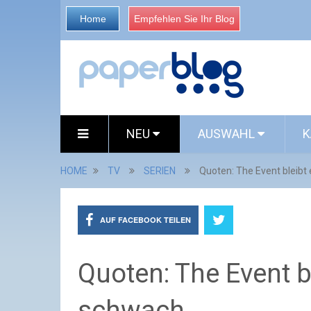
Home
Empfehlen Sie Ihr Blog
NEU
AUSWAHL
K
HOME
TV
SERIEN
Quoten: The Event bleib
AUF FACEBOOK TEILEN
Quoten: The Event b
schwach