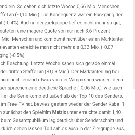
trend ein. So sahen sich letzte Woche 0,66 Mio. Menschen
affel an (-0,10 Mio.). Die Konsequenz war ein Rückgang des
(-0,4%). Auch in der Zielgruppe lief es nicht mehr so gut,
deuteten eine magere Quote von nur noch 3,6 Prozent
58 Mio. Menschen und kam damit nicht über einen Marktanteil
levanten erreichte man nicht mehr als 0,32 Mio. (-0,07
ging (-0,5%).
och Beachtung. Letzte Woche sahen sich gerade einmal
 dritten Staffel an (-0,08 Mio.). Der Marktanteil lag bei
ll kaum noch jemand etwas von der Vampirsaga wissen, denn
er sprechen eine deutliche Sprache (-0,06 Mio.), wie auch
 lief die Serie komplett außerhalb der Top 10 des Senders.
 im Free-TV hat, bewies gestern wieder der Sender Kabel 1
n zunächst den Spielfilm
Matrix
unter erreichte damit 1,40
 beim Gesamtpublikum lag deutlich über Senderschnitt und
lich sehen lassen. Toll sah es auch in der Zielgruppe aus,