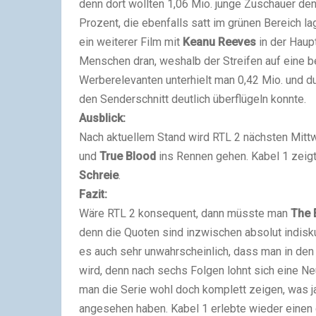
denn dort wollten 1,06 Mio. junge Zuschauer de
Prozent, die ebenfalls satt im grünen Bereich la
ein weiterer Film mit
Keanu Reeves
in der Haup
Menschen dran, weshalb der Streifen auf eine b
Werberelevanten unterhielt man 0,42 Mio. und dur
den Senderschnitt deutlich überflügeln konnte.
Ausblick:
Nach aktuellem Stand wird RTL 2 nächsten Mitt
und
True Blood
ins Rennen gehen. Kabel 1 zeig
Schreie
.
Fazit:
Wäre RTL 2 konsequent, dann müsste man
The 
denn die Quoten sind inzwischen absolut indiskut
es auch sehr unwahrscheinlich, dass man in de
wird, denn nach sechs Folgen lohnt sich eine Ne
man die Serie wohl doch komplett zeigen, was ja 
angesehen haben. Kabel 1 erlebte wieder einen 