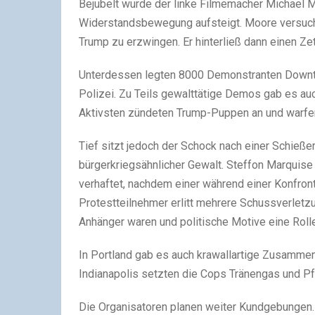
Bejubelt wurde der linke Filmemacher Michael M
Widerstandsbewegung aufsteigt. Moore versuchte
Trump zu erzwingen. Er hinterließ dann einen Zette
Unterdessen legten 8000 Demonstranten Down
Polizei. Zu Teils gewalttätige Demos gab es auc
Aktivsten zündeten Trump-Puppen an und warfe
Tief sitzt jedoch der Schock nach einer Schießer
bürgerkriegsähnlicher Gewalt. Steffon Marquise
verhaftet, nachdem einer während einer Konfron
Protestteilnehmer erlitt mehrere Schussverletzu
Anhänger waren und politische Motive eine Rolle
In Portland gab es auch krawallartige Zusammenst
Indianapolis setzten die Cops Tränengas und Pfef
Die Organisatoren planen weiter Kundgebungen.