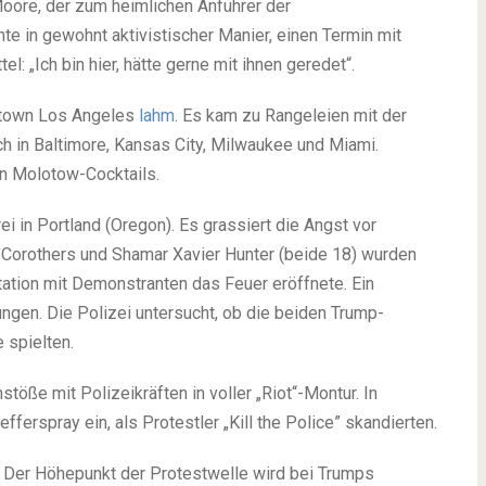
oore, der zum heimlichen Anführer der
 in gewohnt aktivistischer Manier, einen Termin mit
l: „Ich bin hier, hätte gerne mit ihnen geredet“.
town Los Angeles
lahm
. Es kam zu Rangeleien mit der
h in Baltimore, Kansas City, Milwaukee und Miami.
n Molotow-Cocktails.
ei in Portland (Oregon). Es grassiert die Angst vor
 Corothers und Shamar Xavier Hunter (beide 18) wurden
tation mit Demonstranten das Feuer eröffnete. Ein
ngen. Die Polizei untersucht, ob die beiden Trump-
 spielten.
öße mit Polizeikräften in voller „Riot“-Montur. In
ferspray ein, als Protestler „Kill the Police” skandierten.
 Der Höhepunkt der Protestwelle wird bei Trumps