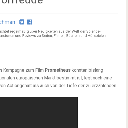
chman
chtet regelmäßig über Neuigkeiten aus der Welt der Science-
ensionen und Reviews zu Serien, Filmen, Büchern und Hörspielen
alen Kampagne zum Film
Prometheus
konnten bislang
ationalen europäischen Markt bestimmt ist, legt noch eine
von Actiongehalt als auch von der Tiefe der zu erzählenden