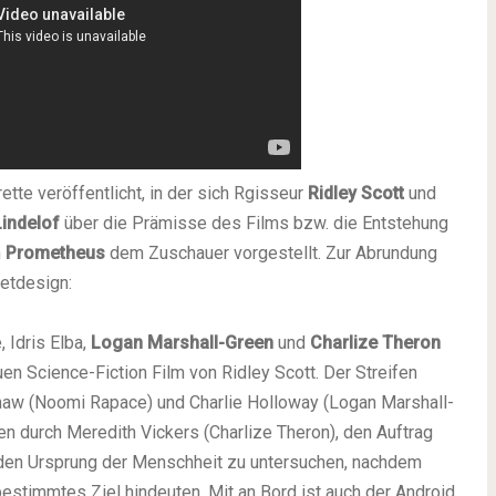
te veröffentlicht, in der sich Rgisseur
Ridley Scott
und
indelof
über die Prämisse des Films bzw. die Entstehung
n
Prometheus
dem Zuschauer vorgestellt. Zur Abrundung
 Setdesign:
 Idris Elba,
Logan Marshall-Green
und
Charlize Theron
en Science-Fiction Film von Ridley Scott. Der Streifen
haw (Noomi Rapace) und Charlie Holloway (Logan Marshall-
en durch Meredith Vickers (Charlize Theron), den Auftrag
m den Ursprung der Menschheit zu untersuchen, nachdem
estimmtes Ziel hindeuten. Mit an Bord ist auch der Android