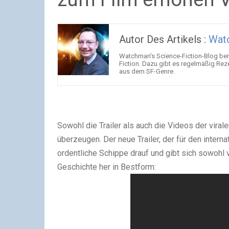
Autor Des Artikels :
Wat
Watchman's Science-Fiction-Blog beri
Fiction. Dazu gibt es regelmäßig Rez
aus dem SF-Genre.
Sowohl die Trailer als auch die Videos der vir
überzeugen. Der neue Trailer, der für den intern
ordentliche Schippe drauf und gibt sich sowohl 
Geschichte her in Bestform: