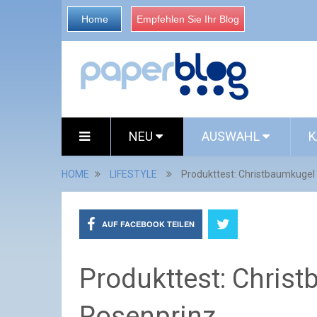
Home
Empfehlen Sie Ihr Blog
NEU
AUSWAHL
K
HOME
LIFESTYLE
Produkttest: Christbaumkugel
AUF FACEBOOK TEILEN
Produkttest: Chris
Rosenprinz