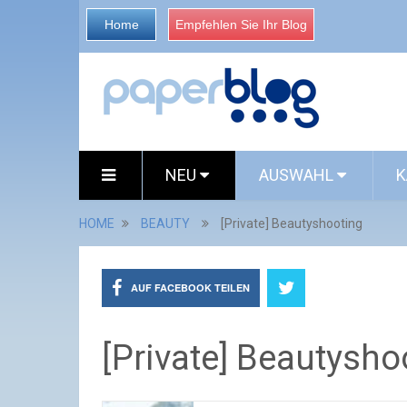
Home
Empfehlen Sie Ihr Blog
NEU
AUSWAHL
K
HOME
BEAUTY
[Private] Beautyshooting
AUF FACEBOOK TEILEN
[Private] Beautysho