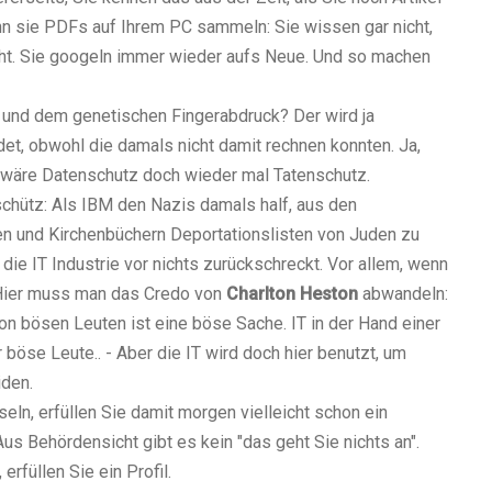
n sie PDFs auf Ihrem PC sammeln: Sie wissen gar nicht,
cht. Sie googeln immer wieder aufs Neue. Und so machen
k und dem genetischen Fingerabdruck? Der wird ja
et, obwohl die damals nicht damit rechnen konnten. Ja,
a wäre Datenschutz doch wieder mal Tatenschutz.
chütz: Als IBM den Nazis damals half, aus den
en und Kirchenbüchern Deportationslisten von Juden zu
 die IT Industrie vor nichts zurückschreckt. Vor allem, wenn
Hier muss man das Credo von
Charlton Heston
abwandeln:
von bösen Leuten ist eine böse Sache. IT in der Hand einer
böse Leute.. - Aber die IT wird doch hier benutzt, um
iden.
ln, erfüllen Sie damit morgen vielleicht schon ein
Aus Behördensicht gibt es kein "das geht Sie nichts an".
rfüllen Sie ein Profil.