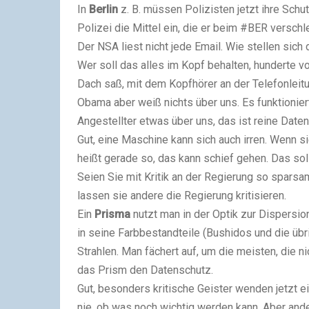
In
Berlin
z. B. müssen Polizisten jetzt ihre Sch
Polizei die Mittel ein, die er beim #BER verschle
Der NSA liest nicht jede Email. Wie stellen sich 
Wer soll das alles im Kopf behalten, hunderte v
Dach saß, mit dem Kopfhörer an der Telefonleit
Obama aber weiß nichts über uns. Es funktionier
Angestellter etwas über uns, das ist reine Daten
Gut, eine Maschine kann sich auch irren. Wenn 
heißt gerade so, das kann schief gehen. Das sol
Seien Sie mit Kritik an der Regierung so sparsam
lassen sie andere die Regierung kritisieren.
Ein
Prisma
nutzt man in der Optik zur Dispersion
in seine Farbbestandteile (Bushidos und die übri
Strahlen. Man fächert auf, um die meisten, die 
das Prism den Datenschutz.
Gut, besonders kritische Geister wenden jetzt e
nie, ob was noch wichtig werden kann. Aber ander