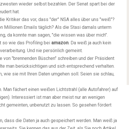
utzwesten wieder selbst bezahlen. Der Senat spart bei der
udert hat.
die Kritiker das vor, dass "der" NSA alles über uns "weiß"?
on Millionen Emails täglich? Als die Stasi damals unterm
ung, da konnte man sagen, "die wissen was über mich".
t so wie das Profiling bei
amazon
. Da weiß ja auch kein
verarbeitung. Und nie persönlich gemeint.
sie von "brennenden Büschen" schreiben und der Präsident
lte man berücksichtigen und sich entsprechend verhalten.
, wie sie mit Ihren Daten umgehen soll. Seien sie schlau,
. Man fächert einen weißen Lichtstrahl (alle Autofahrer) auf
gen). Interessiert ist man aber meist nur an wenigen
nicht gemeinten, unbenutzt zu lassen. So gesehen fördert
in, dass die Daten ja auch gespeichert werden. Man weiß ja
erseits, Sie kennen das aus der Zeit, als Sie noch Artikel