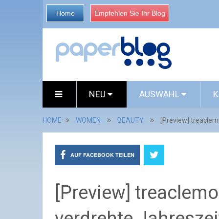
Home
Empfehlen Sie Ihr Blog
NEU
AUSWAHL
K
HOME
WOMEN
BEAUTY
[Preview] treaclem
AUF FACEBOOK TEILEN
[Preview] treaclemo
verdrehte Jahresze