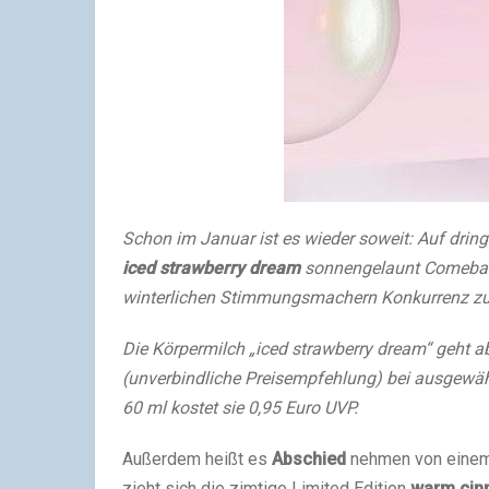
Schon im Januar ist es wieder soweit: Auf drin
iced strawberry dream
sonnengelaunt Comeba
winterlichen Stimmungsmachern Konkurrenz z
Die Körpermilch „iced strawberry dream“ geht a
(unverbindliche Preisempfehlung) bei ausgewähl
60 ml kostet sie 0,95 Euro UVP.
Außerdem heißt es
Abschied
nehmen von einem 
zieht sich die zimtige Limited Edition
warm cin