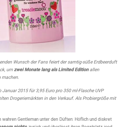
genden Wunsch der Fans feiert der samtig-süße Erdbeerduft
ck, um
zwei Monate lang als Limited Edition
allen
u machen.
b Januar 2015 für 3,95 Euro pro 350 ml-Flasche UVP
ten Drogeriemärkten in den Verkauf. Als Probiergröße mit
wahren Gentleman unter den Düften: Höflich und diskret
nanom nights
zurück und überlässt ihren Regalplatz iced