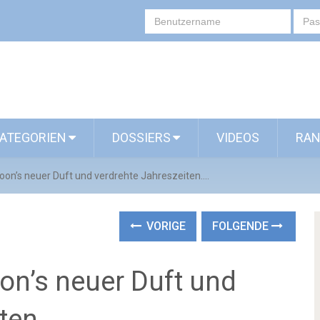
ATEGORIEN
DOSSIERS
VIDEOS
RAN
oon’s neuer Duft und verdrehte Jahreszeiten….
VORIGE
FOLGENDE
on’s neuer Duft und
iten….