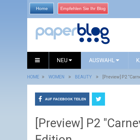
Home
Empfehlen Sie Ihr Blog
NEU
AUSWAHL
K
HOME
WOMEN
BEAUTY
[Preview] P2 "Carn
AUF FACEBOOK TEILEN
[Preview] P2 "Carne
Edition