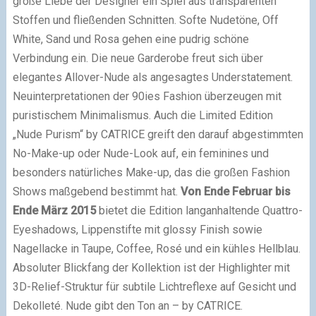
große Liebe der Designer ein Spiel aus transparenten
Stoffen und fließenden Schnitten. Softe Nudetöne, Off
White, Sand und Rosa gehen eine pudrig schöne
Verbindung ein. Die neue Garderobe freut sich über
elegantes Allover-Nude als angesagtes Understatement.
Neuinterpretationen der 90ies Fashion überzeugen mit
puristischem Minimalismus. Auch die Limited Edition
„Nude Purism“ by CATRICE greift den darauf abgestimmten
No-Make-up oder Nude-Look auf, ein feminines und
besonders natürliches Make-up, das die großen Fashion
Shows maßgebend bestimmt hat.
Von Ende Februar bis
Ende März 2015
bietet die Edition langanhaltende Quattro-
Eyeshadows, Lippenstifte mit glossy Finish sowie
Nagellacke in Taupe, Coffee, Rosé und ein kühles Hellblau.
Absoluter Blickfang der Kollektion ist der Highlighter mit
3D-Relief-Struktur für subtile Lichtreflexe auf Gesicht und
Dekolleté. Nude gibt den Ton an – by CATRICE.