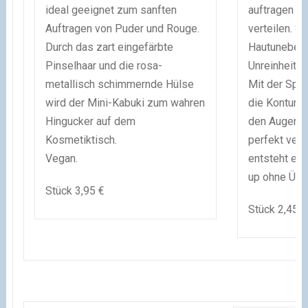
ideal geeignet zum sanften
auftragen u
Auftragen von Puder und Rouge.
verteilen. S
Durch das zart eingefärbte
Hautunebenh
Pinselhaar und die rosa-
Unreinheiten
metallisch schimmernde Hülse
Mit der Spit
wird der Mini-Kabuki zum wahren
die Konture
Hingucker auf dem
den Augenbr
Kosmetiktisch.
perfekt ver
Vegan.
entsteht ei
up ohne Übe
Stück 3,95 €
Stück 2,45 €