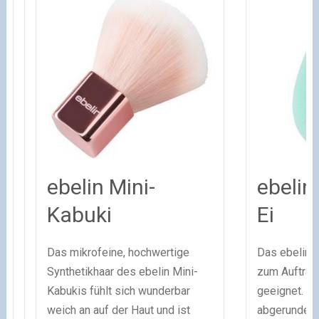
ebelin Mini-
ebelin
Kabuki
Ei
Das mikrofeine, hochwertige
Das ebelin M
Synthetikhaar des ebelin Mini-
zum Auftrag
Kabukis fühlt sich wunderbar
geeignet. Ei
weich an auf der Haut und ist
abgerundete