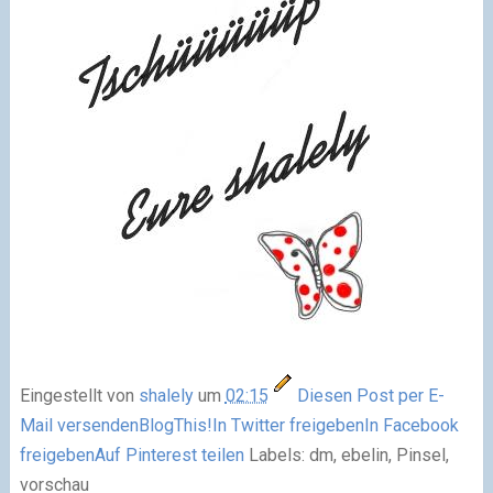
Eingestellt von
shalely
um
02:15
Diesen Post per E-
Mail versenden
BlogThis!
In Twitter freigeben
In Facebook
freigeben
Auf Pinterest teilen
Labels: dm, ebelin, Pinsel,
vorschau