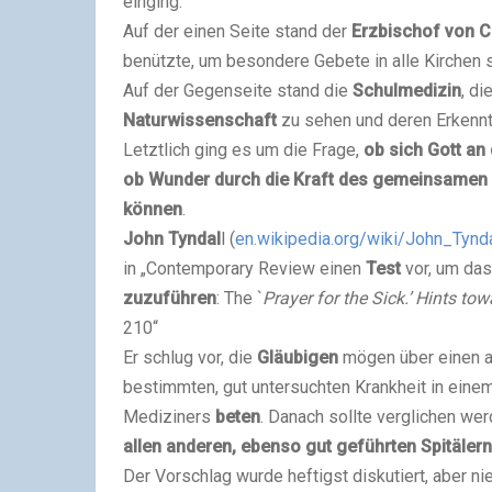
einging.
Auf der einen Seite stand der
Erzbischof von C
benützte, um besondere Gebete in alle Kirchen 
Auf der Gegenseite stand die
Schulmedizin
, di
Naturwissenschaft
zu sehen und deren Erkennt
Letztlich ging es um die Frage,
ob sich Gott an
ob Wunder durch die Kraft des gemeinsamen 
können
.
John Tyndal
l (
en.wikipedia.org/wiki/John_Tynda
in „Contemporary Review einen
Test
vor, um da
zuzuführen
: The `
Prayer for the Sick.’ Hints to
210“
Er schlug vor, die
Gläubigen
mögen über einen a
bestimmten, gut untersuchten Krankheit in eine
Mediziners
beten
. Danach sollte verglichen wer
allen anderen, ebenso gut geführten Spitälern
Der Vorschlag wurde heftigst diskutiert, aber ni