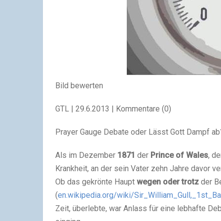
Bild bewerten
GTL |
29.6.2013
| Kommentare (0)
Prayer Gauge Debate oder Lässt Gott Dampf ab
Als im Dezember
1871
der
Prince of Wales
, d
Krankheit, an der sein Vater zehn Jahre davor v
Ob das gekrönte Haupt
wegen oder trotz
der B
(
en.wikipedia.org/wiki/Sir_William_Gull,_1st_B
Zeit, überlebte, war Anlass für eine lebhafte Deba