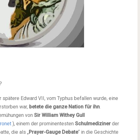
?
er spätere Edward VII, vom Typhus befallen wurde, eine
erstorben war,
betete die ganze Nation für ihn
.
emühungen von
Sir William Withey Gull
aronet
), einem der prominentesten
Schulmediziner
der
tte, die als „
Prayer-Gauge Debate
“ in die Geschichte