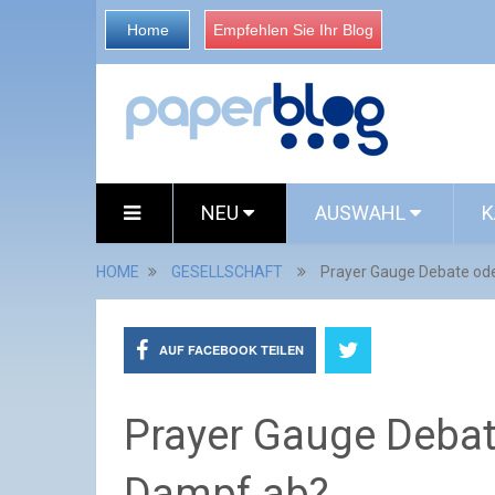
Home
Empfehlen Sie Ihr Blog
NEU
AUSWAHL
K
HOME
GESELLSCHAFT
Prayer Gauge Debate ode
AUF FACEBOOK TEILEN
Prayer Gauge Debat
Dampf ab?