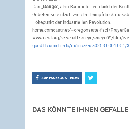
Das „
Gauge
“, also Barometer, verdankt der Kon
Gebeten so einfach wie den Dampfdruck messb
Höhepunkt der industriellen Revolution.
home.comcast.net/~oregonstate-fscf/Prayer
www.ccel.org/s/schaff/encyc/encyc09/htm/iv.iv
quod.lib.umich.edu/m/moa/aga3363.0001.001/
AUF FACEBOOK TEILEN
DAS KÖNNTE IHNEN GEFALL