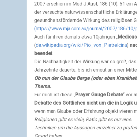
2007 erschien im Med J Aust; 186 (10): 51 ein A
der versuchte naturwissenschaftliche Erklärung
gesundheitsfördernde Wirkung des religiösen G
(https://www.mja.com.au/journal/2007/186/10
Auch für ihren damals etwa 10jährigen „
Medicus
(
de.wikipedia.org/wiki/Pio_von_Pietrelcina
)
nac
beendet
.
Die Nachhaltigkeit der Wirkung war so groß, da
Jahrzehnte dauerte, bis ich erneut an einer Mitt
Ob nun der Glaube Berge (oder eben Krankheits
Thema.
Für mich ist diese „
Prayer Gauge Debate
“ vor 
Debatte des Göttlichen nicht um die in Logi
wenn man Glaube oder Erfahrung objektivieren 
Religionen gibt es viele, Ratio gibt es nur eine.
Techniken um die Aussagen einzelner zu prüfen 
Grund haben.