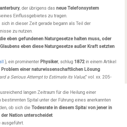
anterbury
, der übrigens das
neue Telefonsystem
seines Einflussgebietes zu tragen.
e sich in dieser Zeit gerade begann als Teil der
nisse zu nutzen.
 die eben gefundenen Naturgesetze halten muss, oder
Glaubens eben diese Naturgesetze außer Kraft setzten
ll
), ein prominenter
Physiker
, schlug
1872
in einem Artikel
s
Problem einer naturwissenschaftlichen Lösung
ward a Serious Attempt to Estimate its Value
," vol. xx. 205-
usreichend langen Zeitraum für die Heilung einer
m bestimmten Spital unter der Führung eines anerkannten
den, ob sich die
Todesrate in diesem Spita
l
von jener in
 der Nation unterscheidet
.
e ausgeführt.