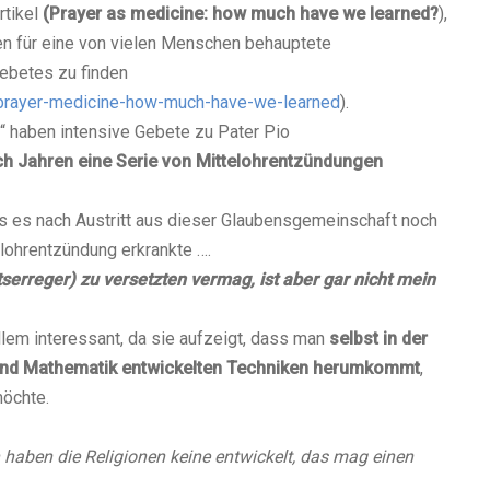
rtikel
(Prayer as medicine: how much have we learned?
),
en für eine von vielen Menschen behauptete
ebetes zu finden
/prayer-medicine-how-much-have-we-learned
).
“ haben intensive Gebete zu Pater Pio
h Jahren eine Serie von Mittelohrentzündungen
ss es nach Austritt aus dieser Glaubensgemeinschaft noch
elohrentzündung erkrankte ….
erreger) zu versetzten vermag, ist aber gar nicht mein
allem interessant, da sie aufzeigt, dass man
selbst in der
k und Mathematik entwickelten Techniken herumkommt
,
möchte.
haben die Religionen keine entwickelt, das mag einen