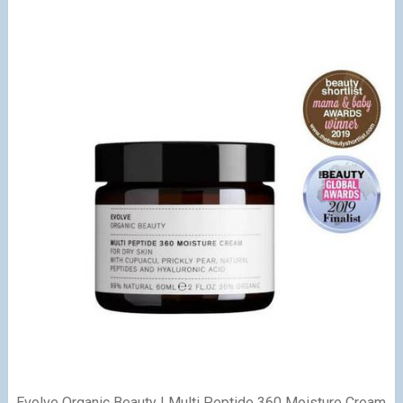
Evolve Organic Beauty | Multi Peptide 360 Moisture Cream