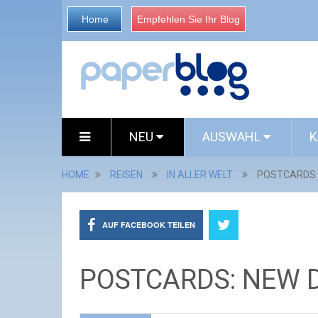
Home
Empfehlen Sie Ihr Blog
NEU
AUSWAHL
K
HOME
REISEN
IN ALLER WELT
POSTCARDS: 
AUF FACEBOOK TEILEN
POSTCARDS: NEW D