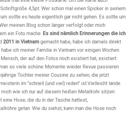
heute mal eine kleine Postkarte. Um die Karte auch
n Schriftgröße 4,5pt. Wer schon mal einen Spicker in seinem
um sollte es heute eigentlich gar nicht gehen. Es sollte um
 Wer meinen Blog schon länger verfolgt oder mich
edem ein Foto mache.
Es sind nämlich Erinnerungen die ich
nd
2011 in Vietnam
gemacht habe, habe ich damals direkt
r habe ich meiner Familie in Vietnam vor einigen Wochen
 Mensch, der auf den Fotos noch existiert hat, existiert
nn man so viele schöne Momente wieder Revue passieren
ijährige Tochter meiner Cousine zu sehen, die jetzt
eisterin im "schnell (und viel) reden" ist.Vielleicht lande
mich wie ich nur auf diesem heißen Metallrohr sitzen
t eine Hose, die du in der Tasche hattest,
llröhre getan. Wie du siehst, kann man die Hose noch