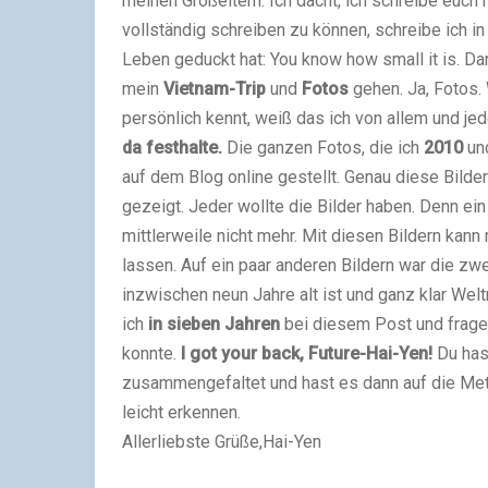
meinen Großeltern. Ich dacht, ich schreibe euch 
vollständig schreiben zu können, schreibe ich i
Leben geduckt hat: You know how small it is. Dar
mein
Vietnam-Trip
und
Fotos
gehen. Ja, Fotos.
persönlich kennt, weiß das ich von allem und j
da festhalte.
Die ganzen Fotos, die ich
2010
u
auf dem Blog online gestellt. Genau diese Bilde
gezeigt. Jeder wollte die Bilder haben. Denn ein
mittlerweile nicht mehr. Mit diesen Bildern ka
lassen. Auf ein paar anderen Bildern war die zwe
inzwischen neun Jahre alt ist und ganz klar Weltm
ich
in sieben Jahren
bei diesem Post und frage 
konnte.
I got your back, Future-Hai-Yen!
Du has
zusammengefaltet und hast es dann auf die Meta
leicht erkennen.
Allerliebste Grüße,Hai-Yen