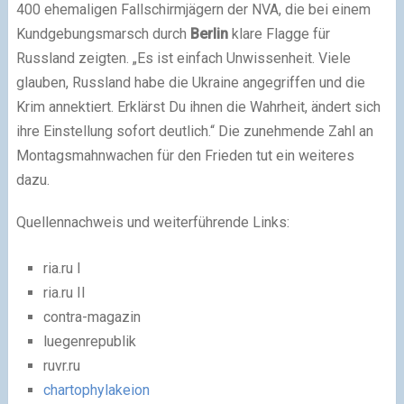
400 ehemaligen Fallschirmjägern der NVA, die bei einem
Kundgebungsmarsch durch
Berlin
klare Flagge für
Russland zeigten. „Es ist einfach Unwissenheit. Viele
glauben, Russland habe die Ukraine angegriffen und die
Krim annektiert. Erklärst Du ihnen die Wahrheit, ändert sich
ihre Einstellung sofort deutlich.“ Die zunehmende Zahl an
Montagsmahnwachen für den Frieden tut ein weiteres
dazu.
Quellennachweis und weiterführende Links:
ria.ru I
ria.ru II
contra-magazin
luegenrepublik
ruvr.ru
chartophylakeion