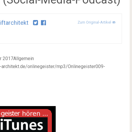
iftarchitekt
Zum Original-Artikel
ar 2017
Allgemein
t-architekt.de/onlinegeister/mp3/Onlinegeister009-