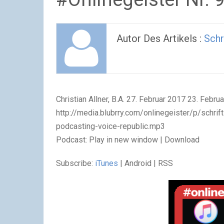
Autor Des Artikels :
Schr
Christian Allner, B.A.
27. Februar 2017
23. Febru
http://media.blubrry.com/onlinegeister/p/schrif
podcasting-voice-republic.mp3
Podcast: Play in new window | Download
Subscribe:
iTunes
| Android | RSS